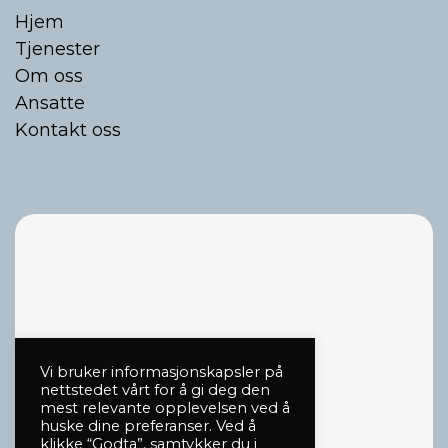
Hjem
Tjenester
Om oss
Ansatte
Kontakt oss
Vi bruker informasjonskapsler på
nettstedet vårt for å gi deg den
mest relevante opplevelsen ved å
huske dine preferanser. Ved å
klikke “Godta”, samtykker du i